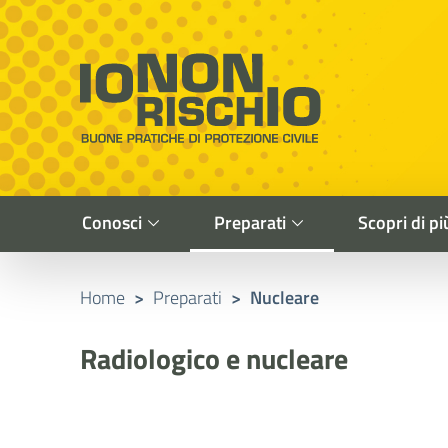
Vai al contenuto principale
Raggiungi il piè di pagina
Cerca nel sito
Io non rischio
Buone pratiche di Protezione Civile
Conosci
Preparati
Scopri di pi
Home
>
Preparati
>
Nucleare
Radiologico e nucleare