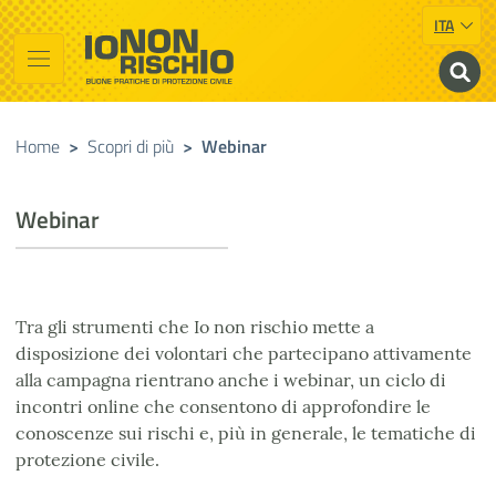
ITA
Vai al contenuto principale
Raggiungi il piè di pagina
Cerca nel sito
Io non rischio
Buone pratiche di Protezione Civile
Home
>
Scopri di più
>
Webinar
Webinar
Tra gli strumenti che Io non rischio mette a
disposizione dei volontari che partecipano attivamente
alla campagna rientrano anche i webinar, un ciclo di
incontri online che consentono di approfondire le
conoscenze sui rischi e, più in generale, le tematiche di
protezione civile.