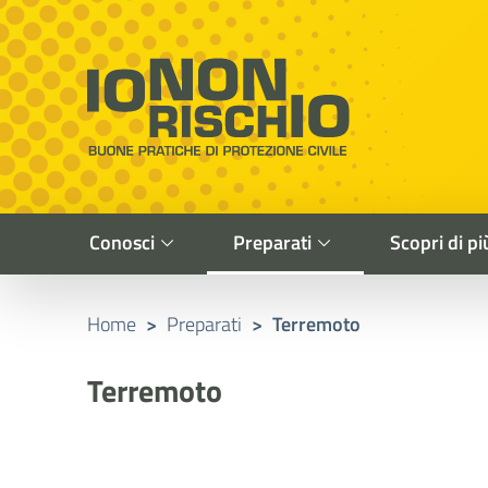
Vai al contenuto principale
Raggiungi il piè di pagina
Cerca nel sito
Io non rischio
Buone pratiche di Protezione Civile
Conosci
Preparati
Scopri di pi
Home
>
Preparati
>
Terremoto
Terremoto